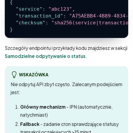
{
"service"
:
"abc123"
,
"transaction_id"
:
"A75AEBB4-4B89-4834-A
"checksum"
:
"sha256(service|transaction
}
Szczegóły endpointu i przykłady kodu znajdziesz w sekcji
Samodzielne odpytywanie o status
.
WSKAZÓWKA
Nie odpytuj API zbyt często. Zalecanym podejściem
jest:
Główny mechanizm
- IPN (automatycznie,
natychmiast)
Fallback
- zadanie cron sprawdzające statusy
transakcji oczekujących >15 minut