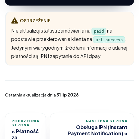
OSTRZEŻENIE
Nie aktualizuj statusu zamówienia na
na
paid
podstawie przekierowania klienta na
.
url_success
Jedynymi wiarygodnymi źródłami informacji o udanej
płatności są IPN i zapytanie do API dpay.
Ostatnia aktualizacja
dnia
31 lip 2026
POPRZEDNIA
NASTĘPNA STRONA
STRONA
Obsługa IPN (Instant
Płatność
Payment Notification)
za