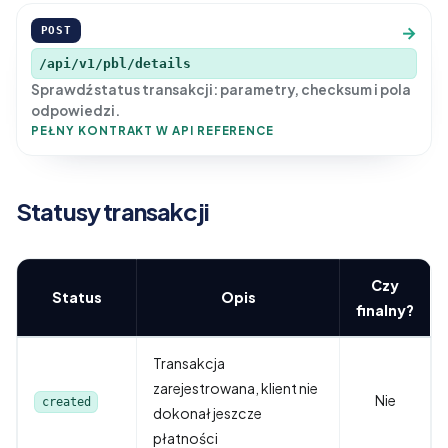
→
POST
/api/v1/pbl/details
Sprawdź status transakcji: parametry, checksum i pola
odpowiedzi.
PEŁNY KONTRAKT W API REFERENCE
Statusy transakcji
Czy
Status
Opis
finalny?
Transakcja
zarejestrowana, klient nie
Nie
created
dokonał jeszcze
płatności