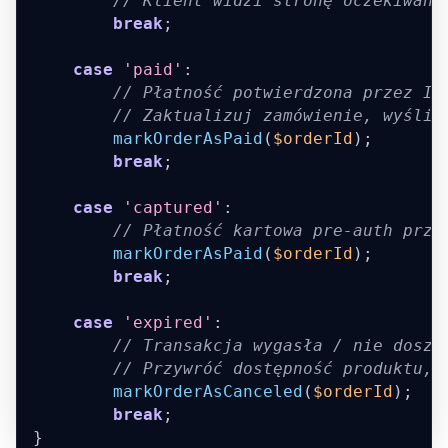
// Klient widzi stronę oczekiwani
break
;
case
'paid'
:
// Płatność potwierdzona przez IP
// Zaktualizuj zamówienie, wyślij
markOrderAsPaid
(
$orderId
)
;
break
;
case
'captured'
:
// Płatność kartowa pre-auth prze
markOrderAsPaid
(
$orderId
)
;
break
;
case
'expired'
:
// Transakcja wygasła / nie doszł
// Przywróć dostępność produktu, 
markOrderAsCanceled
(
$orderId
)
;
break
;
}