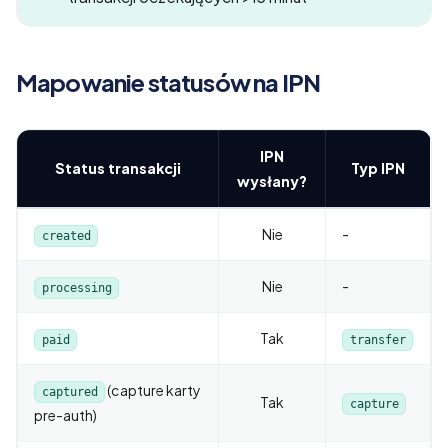
Mapowanie statusów na IPN
IPN
Status transakcji
Typ IPN
wysłany?
Nie
-
created
Nie
-
processing
Tak
paid
transfer
(capture karty
captured
Tak
capture
pre-auth)