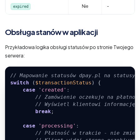
Nie
-
expired
Obsługa stanów w aplikacji
Przykładowa logika obsługi statusów po stronie Twojego
serwera:
// Mapowanie statusów dpay.pl na statusy 
switch
(
$transactionStatus
)
{
case
'created'
:
// Zamówienie oczekuje na płatnoś
// Wyświetl klientowi informację 
break
;
case
'processing'
:
// Płatność w trakcie - nie zmien