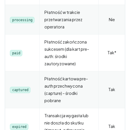
Płatność w trakcie
przetwarzania przez
Nie
processing
operatora
Płatność zakończona
sukcesem (dla kart pre-
Tak*
paid
auth: środki
zautoryzowane)
Płatność kartowa pre-
auth przechwycona
Tak
captured
(capture) - środki
pobrane
Transakcja wygasła lub
nie doszła do skutku
Tak
expired