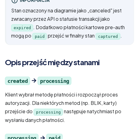
Stan oznaczony na diagramie jako „canceled" jest
zwracany przez API o statusie transakcji jako
. Dodatkowo płatności kartowe pre-auth
expired
mogą po
przejść w finalny stan
.
paid
captured
Opis przejść między stanami
→
created
processing
Klient wybrał metodę płatności i rozpoczął proces
autoryzacji. Dla niektórych metod (np. BLIK, karty)
przejście do
następuje natychmiast po
processing
wysłaniu danych płatności.
→
processing
paid