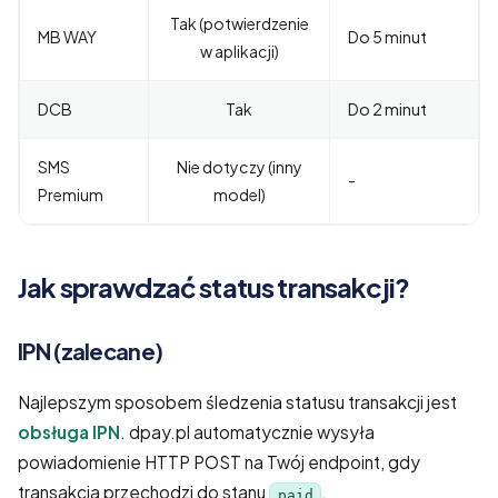
Tak (potwierdzenie
MB WAY
Do 5 minut
w aplikacji)
DCB
Tak
Do 2 minut
SMS
Nie dotyczy (inny
-
Premium
model)
Jak sprawdzać status transakcji?
IPN (zalecane)
Najlepszym sposobem śledzenia statusu transakcji jest
obsługa IPN
. dpay.pl automatycznie wysyła
powiadomienie HTTP POST na Twój endpoint, gdy
transakcja przechodzi do stanu
.
paid