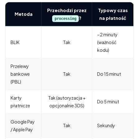
Przechodzi przez
Typowy czas
Metoda
?
na płatność
processing
~2 minuty
BLIK
Tak
(ważność
kodu)
Przelewy
bankowe
Tak
Do 15 minut
(PBL)
Karty
Tak (autoryzacja +
Do 5 minut
płatnicze
opcjonalnie 3DS)
Google Pay
Tak
Sekundy
/ Apple Pay