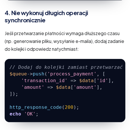
4. Nie wykonuj długich operacji
synchronicznie
Jeśli przetwarzanie płatności wymaga dłuższego czasu
(np. generowanie pliku, wysyłanie e-maila), dodaj zadanie
do kolejki i odpowiedz natychmiast:
// Dodaj do kolejki zamiast przetwarzać s
$queue
->
push
(
'process_payment'
,
[
'transaction_id'
=>
$data
[
'id'
]
,
'amount'
=>
$data
[
'amount'
]
,
]
)
;
http_response_code
(
200
)
;
echo
'OK'
;