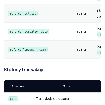
Statu
string
refunds[].status
trans
Data 
string
refunds[].creation_date
(
YYY
Data 
string
refunds[].payment_date
(
YYY
Statusy transakcji
Status
Opis
Transakcja opłacona
paid