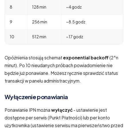
8
128 min
~4 godz
9
256 min
~8.5 godz
10
512 min
~17 godz
Opóźnienia stosują schemat
exponential backoff
(2^n
minut). Po 10 nieudanych próbach powiadomienie nie
będzie już ponawiane. Możesz ręcznie sprawdzić status
transakcji w panelu administracyjnym.
Wyłączenie ponawiania
Ponawianie IPN można
wyłączyć
- ustawienie jest
dostępne per serwis (Punkt Płatności) lub per konto
użytkownika (ustawienie serwisu ma pierwszeństwo przed