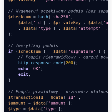
// Wygeneruj oczekiwany podpis (bez separ
$checksum
=
hash
(
'sha256'
,
$data
[
'id'
]
.
$privateKey
.
$data
[
'am
.
$data
[
'type'
]
.
$data
[
'attempt'
]
.
)
;
// Zweryfikuj podpis
if
(
$checksum
!==
$data
[
'signature'
]
)
{
// Podpis nieprawidłowy - odrzuć powi
http_response_code
(
200
)
;
echo
'OK'
;
exit
;
}
// Podpis prawidłowy - przetwórz płatność
$transactionId
=
$data
[
'id'
]
;
$amount
=
$data
[
'amount'
]
;
$type
=
$data
[
'type'
]
;