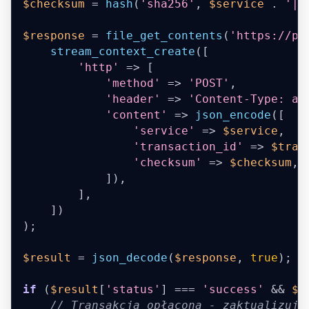
$checksum
=
hash
(
'sha256'
,
$service
.
'|'
$response
=
file_get_contents
(
'https://pa
stream_context_create
(
[
'http'
=>
[
'method'
=>
'POST'
,
'header'
=>
'Content-Type: ap
'content'
=>
json_encode
(
[
'service'
=>
$service
,
'transaction_id'
=>
$tran
'checksum'
=>
$checksum
,
]
)
,
]
,
]
)
)
;
$result
=
json_decode
(
$response
,
true
)
;
if
(
$result
[
'status'
]
===
'success'
&&
$r
// Transakcja opłacona - zaktualizuj 