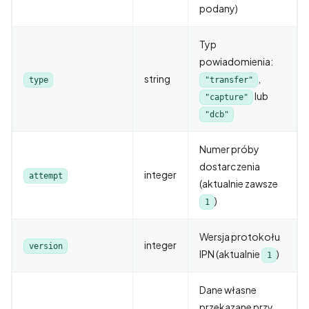
podany)
Typ
powiadomienia:
string
,
type
"transfer"
lub
"capture"
"dcb"
Numer próby
dostarczenia
integer
attempt
(aktualnie zawsze
)
1
Wersja protokołu
integer
version
IPN (aktualnie
)
1
Dane własne
przekazane przy