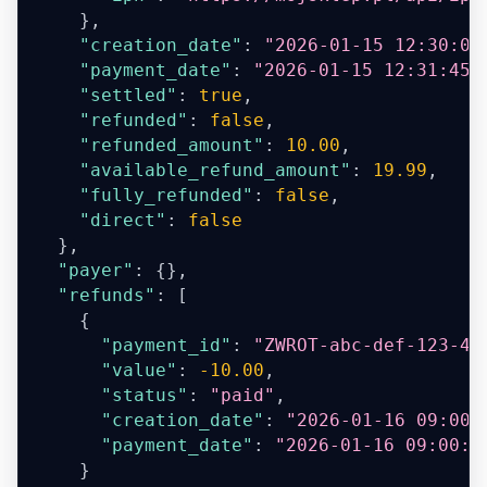
}
,
"creation_date"
:
"2026-01-15 12:30:00
"payment_date"
:
"2026-01-15 12:31:45"
"settled"
:
true
,
"refunded"
:
false
,
"refunded_amount"
:
10.00
,
"available_refund_amount"
:
19.99
,
"fully_refunded"
:
false
,
"direct"
:
false
}
,
"payer"
:
{
}
,
"refunds"
:
[
{
"payment_id"
:
"ZWROT-abc-def-123-45
"value"
:
-10.00
,
"status"
:
"paid"
,
"creation_date"
:
"2026-01-16 09:00:
"payment_date"
:
"2026-01-16 09:00:0
}