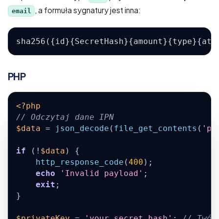
, a formuła sygnatury jest inna:
email
sha256({id}{SecretHash}{amount}{type}{att
PHP
<?php
// Odczytaj dane IPN
$data
=
json_decode
(
file_get_contents
(
'ph
if
(
!
$data
)
{
http_response_code
(
400
)
;
echo
'Invalid payload'
;
exit
;
}
$privateKey
=
'your_secret_hash'
;
// Twój