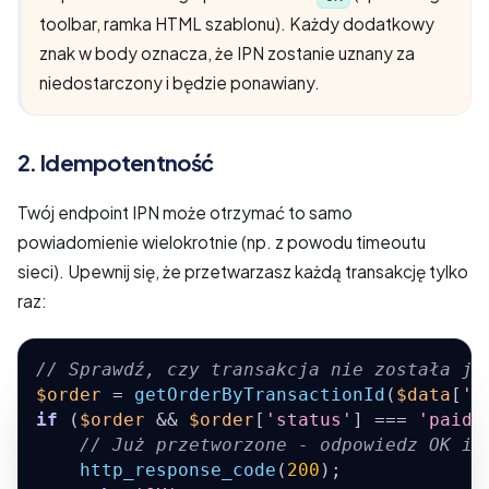
toolbar, ramka HTML szablonu). Każdy dodatkowy
znak w body oznacza, że IPN zostanie uznany za
niedostarczony i będzie ponawiany.
2. Idempotentność
Twój endpoint IPN może otrzymać to samo
powiadomienie wielokrotnie (np. z powodu timeoutu
sieci). Upewnij się, że przetwarzasz każdą transakcję tylko
raz:
// Sprawdź, czy transakcja nie została ju
$order
=
getOrderByTransactionId
(
$data
[
'i
if
(
$order
&&
$order
[
'status'
]
===
'paid'
// Już przetworzone - odpowiedz OK i 
http_response_code
(
200
)
;