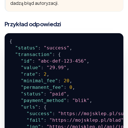
dadzą błąd autoryzacji.
Przykład odpowiedzi
{
"status"
:
"success"
,
"transaction"
:
{
"id"
:
"abc-def-123-456"
,
"value"
:
"29.99"
,
"rate"
:
2
,
"minimal_fee"
:
20
,
"permanent_fee"
:
0
,
"status"
:
"paid"
,
"payment_method"
:
"blik"
,
"urls"
:
{
"success"
:
"https://mojsklep.pl/suk
"fail"
:
"https://mojsklep.pl/blad"
,
"ipn"
:
"https://mojsklep.pl/api/ipn