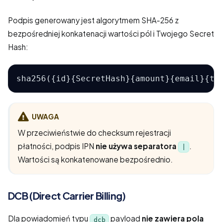
Podpis generowany jest algorytmem SHA-256 z
bezpośredniej konkatenacji wartości pól i Twojego Secret
Hash:
sha256({id}{SecretHash}{amount}{email}{ty
UWAGA
W przeciwieństwie do checksum rejestracji
płatności, podpis IPN
nie używa separatora
.
|
Wartości są konkatenowane bezpośrednio.
DCB (Direct Carrier Billing)
Dla powiadomień typu
payload
nie zawiera pola
dcb