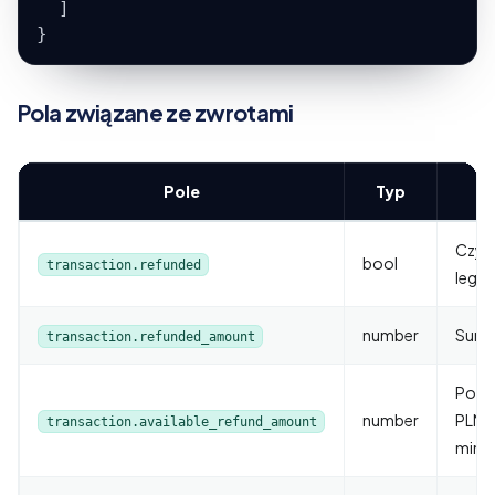
]
}
Pola związane ze zwrotami
Pole
Typ
Czy t
bool
transaction.refunded
legac
number
Suma
transaction.refunded_amount
Pozo
number
PLN (
transaction.available_refund_amount
mini