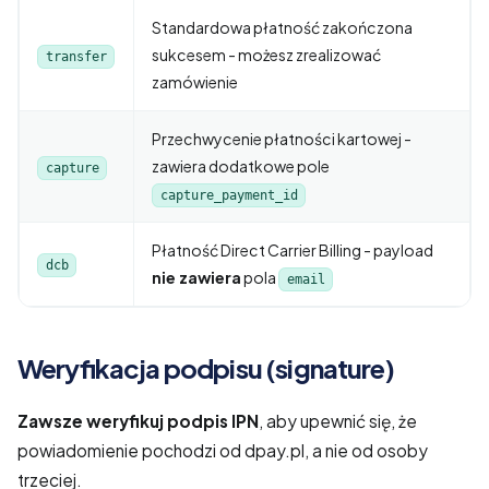
Standardowa płatność zakończona
sukcesem - możesz zrealizować
transfer
zamówienie
Przechwycenie płatności kartowej -
zawiera dodatkowe pole
capture
capture_payment_id
Płatność Direct Carrier Billing - payload
dcb
nie zawiera
pola
email
Weryfikacja podpisu (signature)
Zawsze weryfikuj podpis IPN
, aby upewnić się, że
powiadomienie pochodzi od dpay.pl, a nie od osoby
trzeciej.