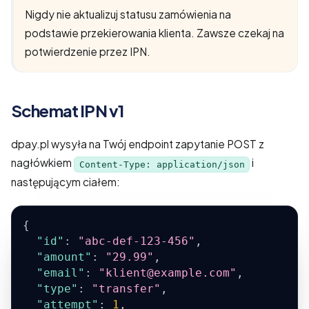
Nigdy nie aktualizuj statusu zamówienia na
podstawie przekierowania klienta. Zawsze czekaj na
potwierdzenie przez IPN.
Schemat IPN v1
dpay.pl wysyła na Twój endpoint zapytanie POST z
nagłówkiem
i
Content-Type: application/json
następującym ciałem:
{
"id"
:
"abc-def-123-456"
,
"amount"
:
"29.99"
,
"email"
:
"klient@example.com"
,
"type"
:
"transfer"
,
"attempt"
:
1
,