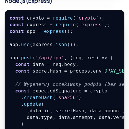
Node.js (Express)
const
 crypto 
=
require
(
'crypto'
)
;
const
 express 
=
require
(
'express'
)
;
const
 app 
=
express
(
)
;
app
.
use
(
express
.
json
(
)
)
;
app
.
post
(
'/api/ipn'
,
(
req
,
 res
)
=>
{
const
 data 
=
 req
.
body
;
const
 secretHash 
=
 process
.
env
.
DPAY_SEC
// Wygeneruj oczekiwany podpis (bez sep
const
 expectedSignature 
=
 crypto
.
createHash
(
'sha256'
)
.
update
(
[
data
.
id
,
 secretHash
,
 data
.
amount
,
 
      data
.
type
,
 data
.
attempt
,
 data
.
versi
)