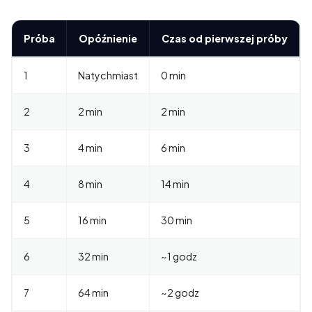
Próba
Opóźnienie
Czas od pierwszej próby
1
Natychmiast
0 min
2
2 min
2 min
3
4 min
6 min
4
8 min
14 min
5
16 min
30 min
6
32 min
~1 godz
7
64 min
~2 godz