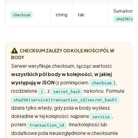
Suma kontro
string
tak
checksum
sha256(ser
CHECKSUM ZALEŻY OD KOLEJNOŚCI PÓL W
BODY
Serwer weryfikuje checksum, łącząc wartości
wszystkich pól body w kolejności, w jakiej
występują w JSON
(z pominięciem
),
checksum
rozdzielone
, z
na końcu. Formuła
|
secret_hash
sha256(service|transaction_id|secret_hash)
działa tylko wtedy, gdy pola w body wyślesz
dokładnie w tej kolejności: najpierw
,
service
potem
. Inna kolejność lub
transaction_id
dodatkowe pola nieuwzględnione w checksumie