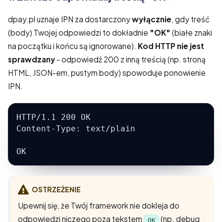
dpay.pl uznaje IPN za dostarczony
wyłącznie
, gdy treść
(body) Twojej odpowiedzi to dokładnie
"OK"
(białe znaki
na początku i końcu są ignorowane).
Kod HTTP nie jest
sprawdzany
- odpowiedź 200 z inną treścią (np. stroną
HTML, JSON-em, pustym body) spowoduje ponowienie
IPN.
HTTP/1.1 200 OK
Content-Type: text/plain
OK
OSTRZEŻENIE
Upewnij się, że Twój framework nie dokleja do
odpowiedzi niczego poza tekstem
(np. debug
OK