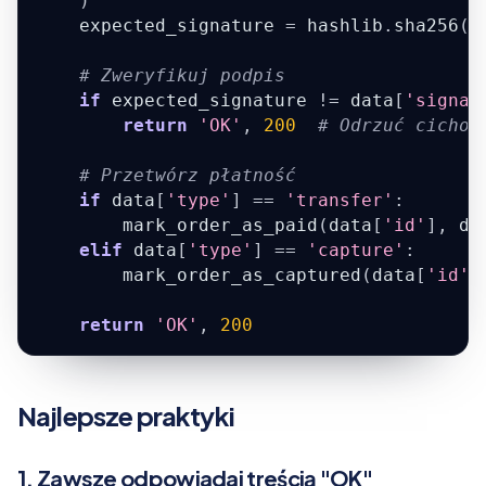
)
    expected_signature 
=
 hashlib
.
sha256
(
r
# Zweryfikuj podpis
if
 expected_signature 
!=
 data
[
'signat
return
'OK'
,
200
# Odrzuć cicho
# Przetwórz płatność
if
 data
[
'type'
]
==
'transfer'
:
        mark_order_as_paid
(
data
[
'id'
]
,
 da
elif
 data
[
'type'
]
==
'capture'
:
        mark_order_as_captured
(
data
[
'id'
]
return
'OK'
,
200
Najlepsze praktyki
1. Zawsze odpowiadaj treścią "OK"