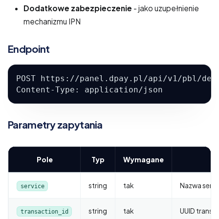
Dodatkowe zabezpieczenie
- jako uzupełnienie
mechanizmu IPN
Endpoint
POST https://panel.dpay.pl/api/v1/pbl/det
Content-Type: application/json
Parametry zapytania
Pole
Typ
Wymagane
string
tak
Nazwa serwi
service
string
tak
UUID transak
transaction_id