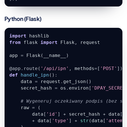
Python (Flask)
import
 hashlib
from
 flask 
import
 Flask
,
 request
app 
=
 Flask
(
__name__
)
@app
.
route
(
'/api/ipn'
,
 methods
=
[
'POST'
]
)
def
handle_ipn
(
)
:
    data 
=
 request
.
get_json
(
)
    secret_hash 
=
 os
.
environ
[
'DPAY_SECRET
# Wygeneruj oczekiwany podpis (bez se
    raw 
=
(
        data
[
'id'
]
+
 secret_hash 
+
 data
[
'
+
 data
[
'type'
]
+
str
(
data
[
'attemp