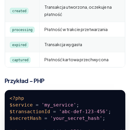
Transakcja utworzona, oczekuje na
created
płatność
Płatność w trakcie przetwarzania
processing
Transakcja wygasła
expired
Płatność kartowa przechwycona
captured
Przykład - PHP
<?php
$service
=
'my_service'
;
$transactionId
=
'abc-def-123-456'
;
$secretHash
=
'your_secret_hash'
;