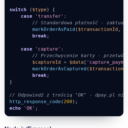
switch
(
$type
)
{
case
'transfer'
:
// Standardowa płatność - zaktual
markOrderAsPaid
(
$transactionId
,
$
break
;
case
'capture'
:
// Przechwycenie karty - przetwór
$captureId
=
$data
[
'capture_payme
markOrderAsCaptured
(
$transactionI
break
;
}
// Odpowiedź z treścią "OK" - dpay.pl nie
http_response_code
(
200
)
;
echo
'OK'
;