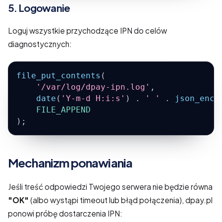
5. Logowanie
Loguj wszystkie przychodzące IPN do celów
diagnostycznych:
file_put_contents
(
'/var/log/dpay-ipn.log'
,
date
(
'Y-m-d H:i:s'
)
.
' '
.
json_enco
FILE_APPEND
)
;
Mechanizm ponawiania
Jeśli treść odpowiedzi Twojego serwera nie będzie równa
"OK"
(albo wystąpi timeout lub błąd połączenia), dpay.pl
ponowi próbę dostarczenia IPN: