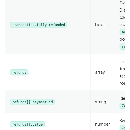
Czy t
Dla m
częśc
bool
liczo
transaction.fully_refunded
avai
pozo
refu
Lista
trans
array
refunds
tabli
rosn
Ident
string
refunds[].payment_id
ZWRO
Kwota
number
refunds[].value
-50.