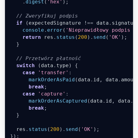
.
digest
(
'hex'
)
;
// Zweryfikuj podpis
if
(
expectedSignature 
!==
 data
.
signatur
console
.
error
(
'Nieprawidłowy podpis I
return
 res
.
status
(
200
)
.
send
(
'OK'
)
;
}
// Przetwórz płatność
switch
(
data
.
type
)
{
case
'transfer'
:
markOrderAsPaid
(
data
.
id
,
 data
.
amoun
break
;
case
'capture'
:
markOrderAsCaptured
(
data
.
id
,
 data
.
a
break
;
}
  res
.
status
(
200
)
.
send
(
'OK'
)
;
}
)
;