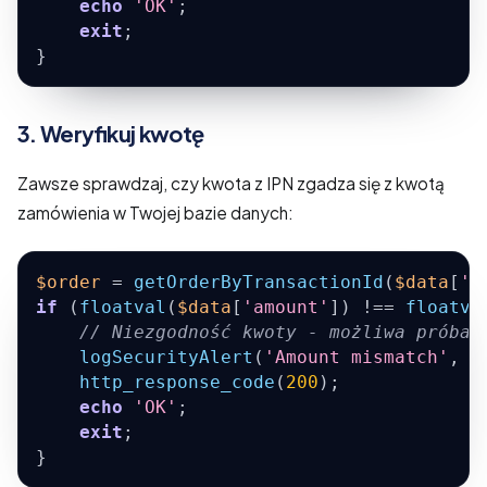
echo
'OK'
;
exit
;
}
3. Weryfikuj kwotę
Zawsze sprawdzaj, czy kwota z IPN zgadza się z kwotą
zamówienia w Twojej bazie danych:
$order
=
getOrderByTransactionId
(
$data
[
'i
if
(
floatval
(
$data
[
'amount'
]
)
!==
floatva
// Niezgodność kwoty - możliwa próba 
logSecurityAlert
(
'Amount mismatch'
,
$
http_response_code
(
200
)
;
echo
'OK'
;
exit
;
}