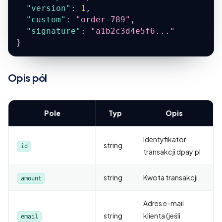
"version"
:
1
,
"custom"
:
"order-789"
,
"signature"
:
"a1b2c3d4e5f6..."
}
Opis pól
Pole
Typ
Opis
Identyfikator
string
id
transakcji dpay.pl
string
Kwota transakcji
amount
Adres e-mail
string
klienta (jeśli
email