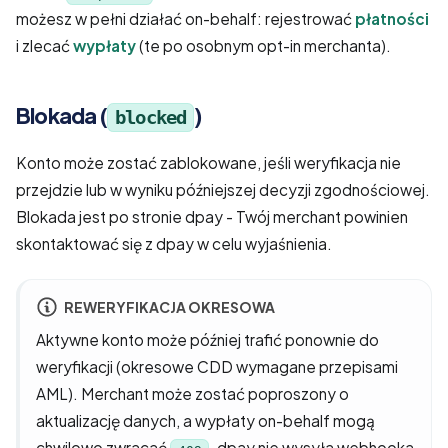
możesz w pełni działać on-behalf: rejestrować
płatności
i zlecać
wypłaty
(te po osobnym opt-in merchanta).
Blokada (
)
blocked
Konto może zostać zablokowane, jeśli weryfikacja nie
przejdzie lub w wyniku późniejszej decyzji zgodnościowej.
Blokada jest po stronie dpay - Twój merchant powinien
skontaktować się z dpay w celu wyjaśnienia.
REWERYFIKACJA OKRESOWA
Aktywne konto może później trafić ponownie do
weryfikacji (okresowe CDD wymagane przepisami
AML). Merchant może zostać poproszony o
aktualizację danych, a wypłaty on-behalf mogą
chwilowo zwracać
. dpay nie wysyła webhooka