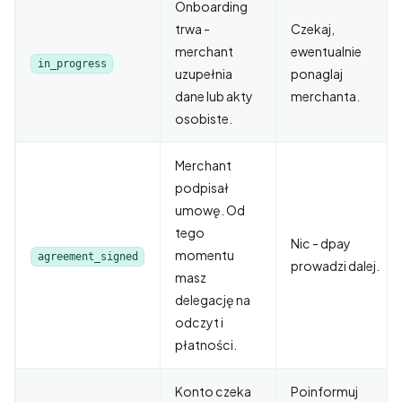
Onboarding
trwa -
Czekaj,
merchant
ewentualnie
in_progress
uzupełnia
ponaglaj
dane lub akty
merchanta.
osobiste.
Merchant
podpisał
umowę. Od
tego
Nic - dpay
momentu
agreement_signed
prowadzi dalej.
masz
delegację na
odczyt i
płatności.
Konto czeka
Poinformuj