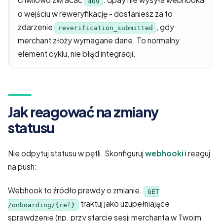
409
o wejściu w reweryfikację - dostaniesz za to
zdarzenie
, gdy
reverification_submitted
merchant złoży wymagane dane. To normalny
element cyklu, nie błąd integracji.
Jak reagować na zmiany
statusu
Nie odpytuj statusu w pętli. Skonfiguruj
webhooki
i reaguj
na push:
Webhook to źródło prawdy o zmianie.
GET
traktuj jako uzupełniające
/onboarding/{ref}
sprawdzenie (np. przy starcie sesji merchanta w Twoim