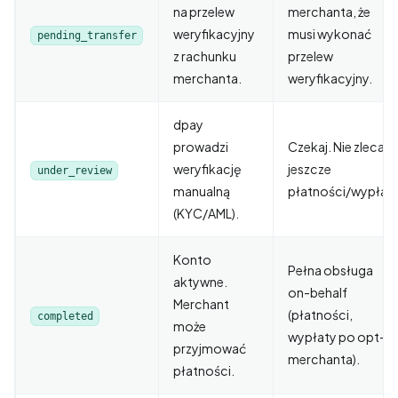
na przelew
merchanta, że
weryfikacyjny
musi wykonać
pending_transfer
z rachunku
przelew
merchanta.
weryfikacyjny.
dpay
prowadzi
Czekaj. Nie zlecaj
weryfikację
jeszcze
under_review
manualną
płatności/wypłat.
(KYC/AML).
Konto
Pełna obsługa
aktywne.
on-behalf
Merchant
(płatności,
completed
może
wypłaty po opt-in
przyjmować
merchanta).
płatności.