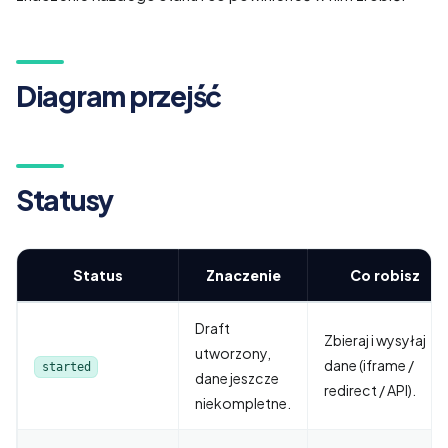
Diagram przejść
Statusy
Status
Znaczenie
Co robisz
Draft
Zbieraj i wysyłaj
utworzony,
dane (iframe /
started
dane jeszcze
redirect / API).
niekompletne.