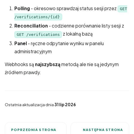
Polling
- okresowo sprawdzaj status sesji przez
GET
/verifications/{id}
Reconciliation
- codzienne porównanie listy sesji z
z lokalną bazą
GET /verifications
Panel
- ręczne odpytanie wyniku w panelu
administracyjnym
Webhooks są
najszybszą
metodą ale nie są jedynym
źródłem prawdy.
Ostatnia aktualizacja
dnia
31 lip 2026
POPRZEDNIA STRONA
NASTĘPNA STRONA