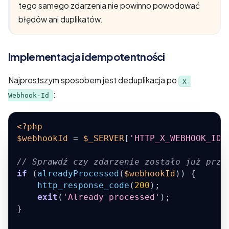
tego samego zdarzenia nie powinno powodować
błędów ani duplikatów.
Implementacja idempotentności
Najprostszym sposobem jest deduplikacja po
X-
:
Webhook-Id
<?php
$webhookId
=
$_SERVER
[
'HTTP_X_WEBHOOK_ID'
// Sprawdź czy zdarzenie zostało już prze
if
(
alreadyProcessed
(
$webhookId
)
)
{
http_response_code
(
200
)
;
exit
(
'Already processed'
)
;
}