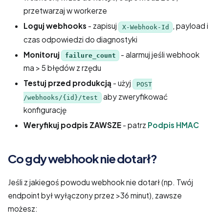
przetwarzaj w workerze
Loguj webhooks
- zapisuj
, payload i
X-Webhook-Id
czas odpowiedzi do diagnostyki
Monitoruj
- alarmuj jeśli webhook
failure_count
ma > 5 błędów z rzędu
Testuj przed produkcją
- użyj
POST
aby zweryfikować
/webhooks/{id}/test
konfigurację
Weryfikuj podpis ZAWSZE
- patrz
Podpis HMAC
Co gdy webhook nie dotarł?
Jeśli z jakiegoś powodu webhook nie dotarł (np. Twój
endpoint był wyłączony przez >36 minut), zawsze
możesz: