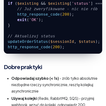
if
(
$existing
&&
$existing
[
'status'
]
===
// Już zweryfikowane - nic nie rób
http_response_code
(
200
)
;
exit
(
'OK'
)
;
}
// Aktualizuj status
updateOrderStatus
(
$sessionId
,
$status
)
;
http_response_code
(
200
)
;
Dobre praktyki
Odpowiadaj szybko (< 1s)
- zrób tylko absolutnie
niezbędne rzeczy synchronicznie, resztę kolejkuj
asynchronicznie
Używaj kolejki
(Redis, RabbitMQ, SQS) - przyjmij
webhook, wrzuć do kolejki, odpowiedz 200,