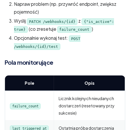
Napraw problem (np. przywróć endpoint, zwiększ
pojemność)
Wyślij
z
PATCH /webhooks/{id}
{"is_active":
(co zresetuje
)
true}
failure_count
Opcjonalnie wykonaj test:
POST
/webhooks/{id}/test
Pola monitorujące
Pole
Opis
Licznik kolejnych nieudanych
dostarczeń (resetowany przy
failure_count
sukcesie)
Ostatnia próba dostarczenia
last_triggered_at