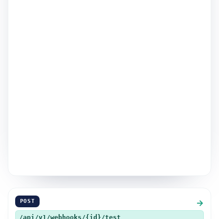
→
POST
/api/v1/webhooks/{id}/test