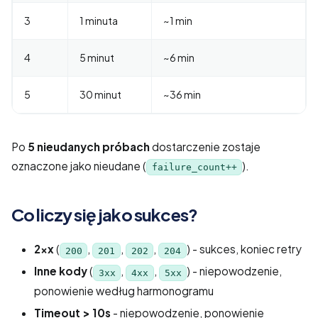
3
1 minuta
~1 min
4
5 minut
~6 min
5
30 minut
~36 min
Po
5 nieudanych próbach
dostarczenie zostaje
oznaczone jako nieudane (
).
failure_count++
Co liczy się jako sukces?
2xx
(
,
,
,
) - sukces, koniec retry
200
201
202
204
Inne kody
(
,
,
) - niepowodzenie,
3xx
4xx
5xx
ponowienie według harmonogramu
Timeout > 10s
- niepowodzenie, ponowienie