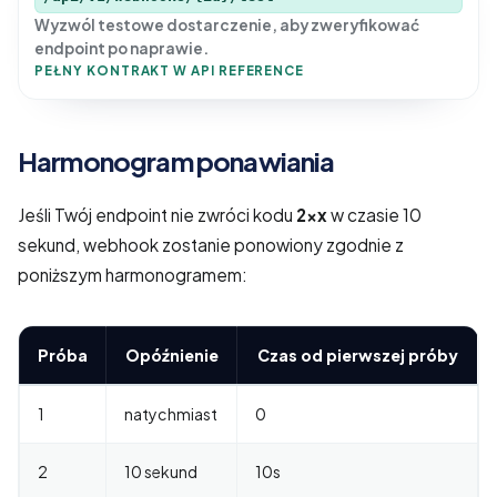
Wyzwól testowe dostarczenie, aby zweryfikować
endpoint po naprawie.
PEŁNY KONTRAKT W API REFERENCE
Harmonogram ponawiania
Jeśli Twój endpoint nie zwróci kodu
2xx
w czasie 10
sekund, webhook zostanie ponowiony zgodnie z
poniższym harmonogramem:
Próba
Opóźnienie
Czas od pierwszej próby
1
natychmiast
0
2
10 sekund
10s