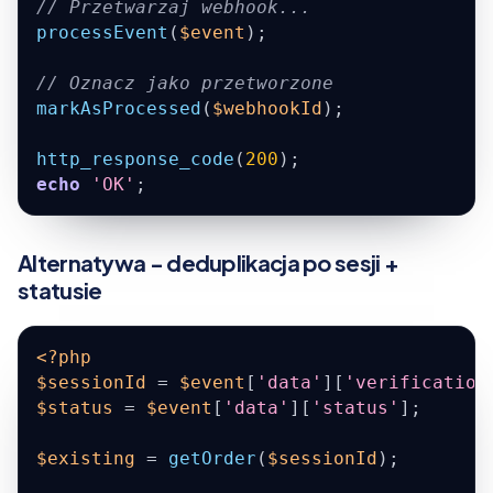
// Przetwarzaj webhook...
processEvent
(
$event
)
;
// Oznacz jako przetworzone
markAsProcessed
(
$webhookId
)
;
http_response_code
(
200
)
;
echo
'OK'
;
Alternatywa - deduplikacja po sesji +
statusie
<?php
$sessionId
=
$event
[
'data'
]
[
'verification
$status
=
$event
[
'data'
]
[
'status'
]
;
$existing
=
getOrder
(
$sessionId
)
;