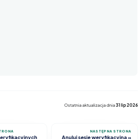
Ostatnia aktualizacja
dnia
31 lip 2026
TRONA
NASTĘPNA STRONA
 weryfikacyjnych
Anuluj sesje weryfikacyjna