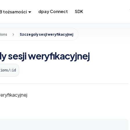
dpay Connect
SDK
B tożsamości
tions
Szczegoly sesji weryfikacyjnej
y sesji weryfikacyjnej
tions/:id
eryfikacyjnej