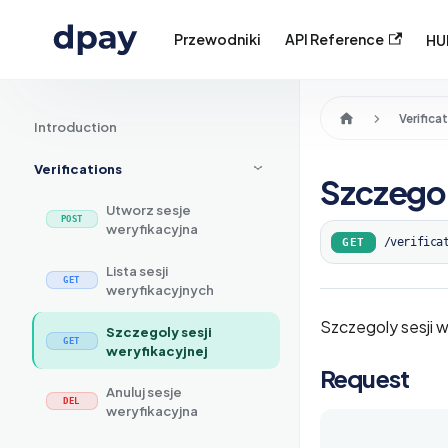
Przewodniki
API Reference
HU
Verifica
Introduction
Verifications
Szczegol
Utworz sesje
weryfikacyjna
/verifica
GET
Lista sesji
weryfikacyjnych
Szczegoly sesji w
Szczegoly sesji
weryfikacyjnej
Request
Anuluj sesje
weryfikacyjna