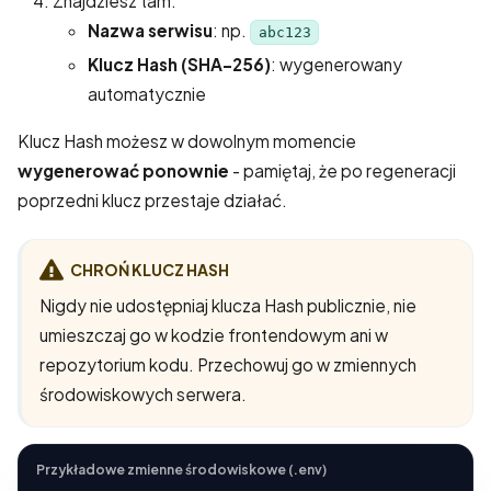
Znajdziesz tam:
Nazwa serwisu
: np.
abc123
Klucz Hash (SHA-256)
: wygenerowany
automatycznie
Klucz Hash możesz w dowolnym momencie
wygenerować ponownie
- pamiętaj, że po regeneracji
poprzedni klucz przestaje działać.
CHROŃ KLUCZ HASH
Nigdy nie udostępniaj klucza Hash publicznie, nie
umieszczaj go w kodzie frontendowym ani w
repozytorium kodu. Przechowuj go w zmiennych
środowiskowych serwera.
Przykładowe zmienne środowiskowe (.env)