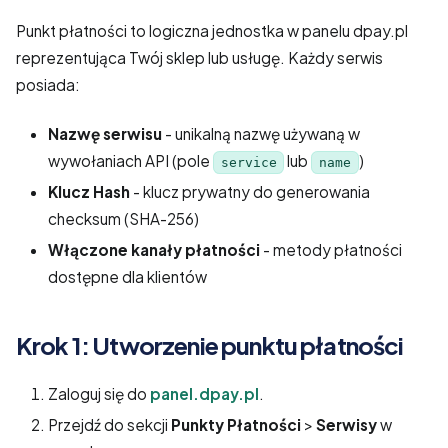
Punkt płatności to logiczna jednostka w panelu dpay.pl
reprezentująca Twój sklep lub usługę. Każdy serwis
posiada:
Nazwę serwisu
- unikalną nazwę używaną w
wywołaniach API (pole
lub
)
service
name
Klucz Hash
- klucz prywatny do generowania
checksum (SHA-256)
Włączone kanały płatności
- metody płatności
dostępne dla klientów
Krok 1: Utworzenie punktu płatności
Zaloguj się do
panel.dpay.pl
.
Przejdź do sekcji
Punkty Płatności
>
Serwisy
w