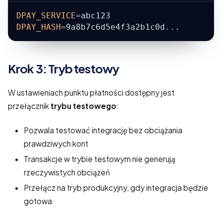
DPAY_SERVICE
=
abc123
DPAY_HASH
=
9a8b7c6d5e4f3a2b1c0d
..
.
Krok 3: Tryb testowy
W ustawieniach punktu płatności dostępny jest
przełącznik
trybu testowego
:
Pozwala testować integrację bez obciążania
prawdziwych kont
Transakcje w trybie testowym nie generują
rzeczywistych obciążeń
Przełącz na tryb produkcyjny, gdy integracja będzie
gotowa